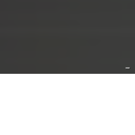
Hoge Capaciteit en
Snelheid
Een van de meest indrukwekkende
eigenschappen van moderne AMR’s is hun